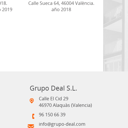
018.
Calle Sueca 64, 46004 València.
o 2019
año 2018
Grupo Deal S.L.
Calle El Cid 29
46970 Alaquàs (Valencia)
96 150 66 39
info@grupo-deal.com